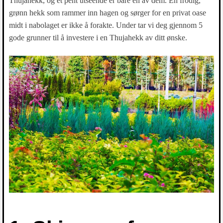
Thujahekk, og et pent utseende er bare én av dem. En frodig,
grønn hekk som rammer inn hagen og sørger for en privat oase
midt i nabolaget er ikke å forakte. Under tar vi deg gjennom 5
gode grunner til å investere i en Thujahekk av ditt ønske.