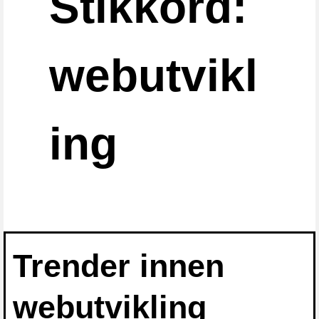
Stikkord:
webutvikl
ing
Trender innen
webutvikling