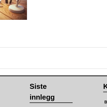
Siste
K
innlegg
B