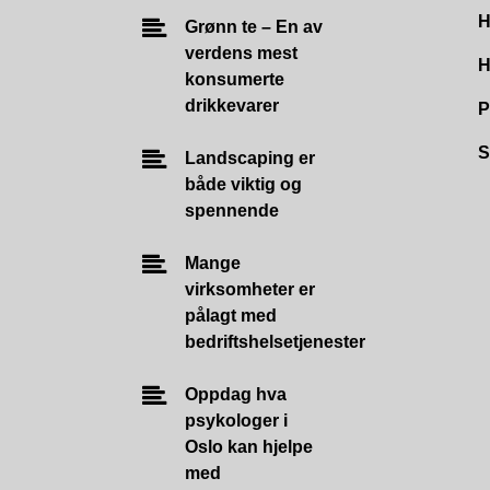
H
Grønn te – En av
verdens mest
H
konsumerte
drikkevarer
P
S
Landscaping er
både viktig og
spennende
Mange
virksomheter er
pålagt med
bedriftshelsetjenester
Oppdag hva
psykologer i
Oslo kan hjelpe
med