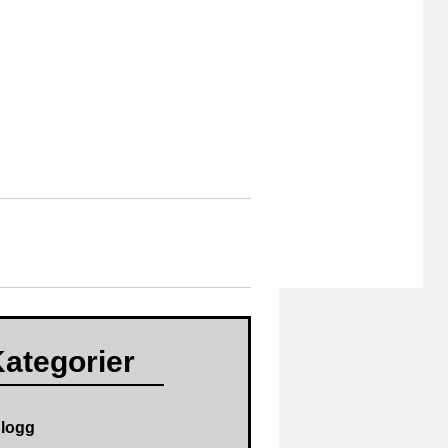
I
n
ategorier
n
l
logg