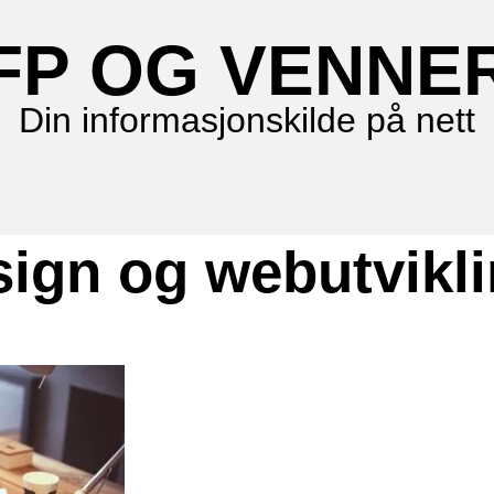
FP OG VENNE
Din informasjonskilde på nett
ign og webutvikl