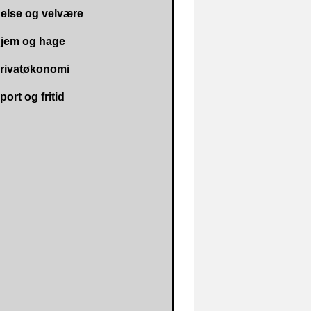
else og velvære
e
jem og hage
g
rivatøkonomi
port og fritid
g
s
n
a
v